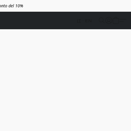
conto del 10%
IT
EN