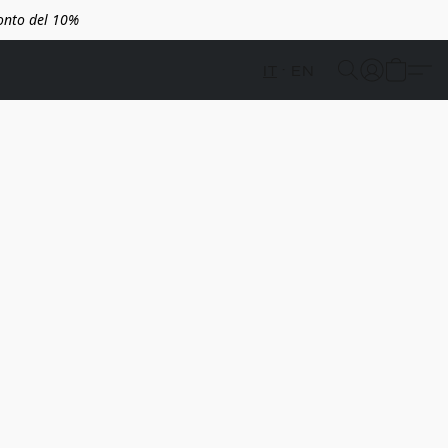
conto del 10%
IT
EN