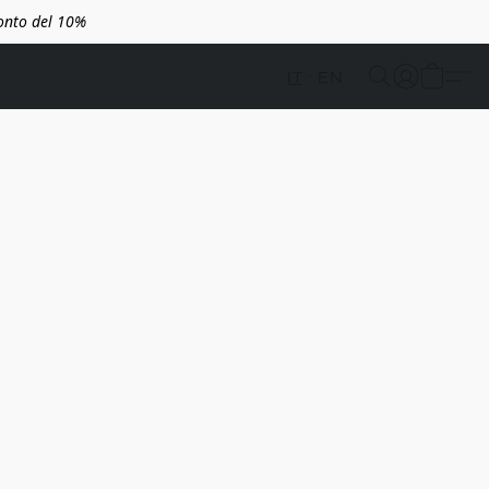
conto del 10%
IT
EN