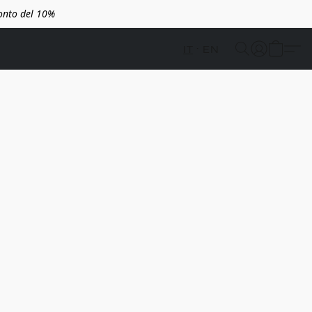
conto del 10%
IT
EN