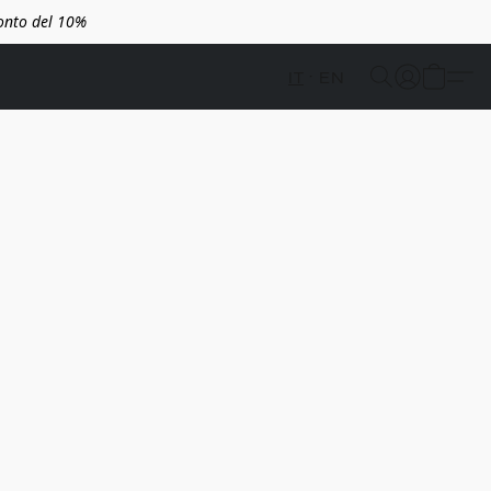
conto del 10%
IT
EN