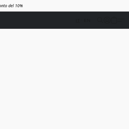
conto del 10%
IT
EN